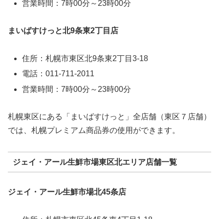
営業時間：7時00分～23時00分
まいばすけっと北9条東2丁目店
住所：札幌市東区北9条東2丁目3-18
電話：011-711-2011
営業時間：7時00分～23時00分
札幌東区にある「まいばすけっと」全店舗（東区７店舗）
では、札幌プレミアム商品券の使用ができます。
ジェイ・アール生鮮市場東区北エリア店舗一覧
ジェイ・アール生鮮市場北45条店