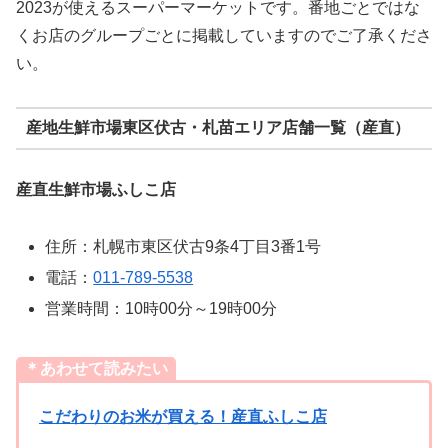
2023が使えるスーパーマーケットです。番地ごとではな
くお店のグループごとに掲載していますのでご了承くださ
い。
産地生鮮市場東区伏古・札苗エリア店舗一覧（産直）
産直生鮮市場ふしこ店
住所：札幌市東区伏古9条4丁目3番1号
電話：
011-789-5538
営業時間：10時00分～19時00分
＊あわせて読みたい
こだわりのお米が買える！産直ふしこ店