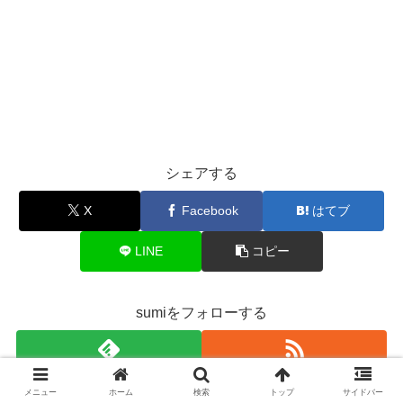
シェアする
X
Facebook
はてブ
LINE
コピー
sumiをフォローする
メニュー
ホーム
検索
トップ
サイドバー