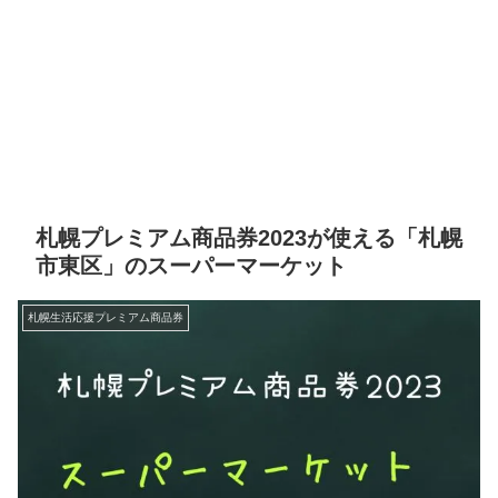
札幌プレミアム商品券2023が使える「札幌
市東区」のスーパーマーケット
札幌生活応援プレミアム商品券