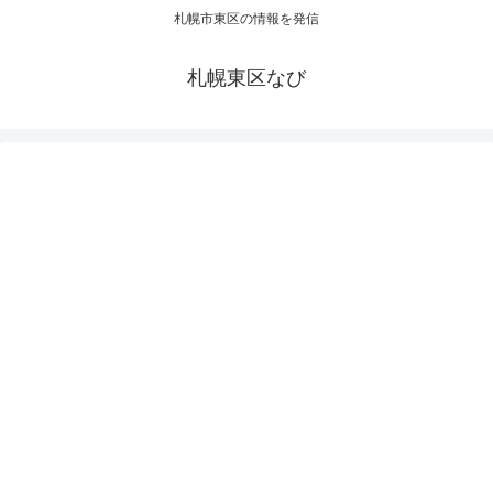
札幌市東区の情報を発信
札幌東区なび