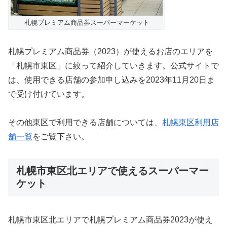
札幌プレミアム商品券スーパーマーケット
札幌プレミアム商品券（2023）が使えるお店のエリアを
「札幌市東区」に絞って紹介していきます。公式サイトで
は、使用できる店舗の参加申し込みを2023年11月20日ま
で受け付けています。
その他東区で利用できる店舗については、
札幌東区利用店
舗一覧
をご覧下さい。
札幌市東区北エリアで使えるスーパーマー
ケット
札幌市東区北エリアで札幌プレミアム商品券2023が使え