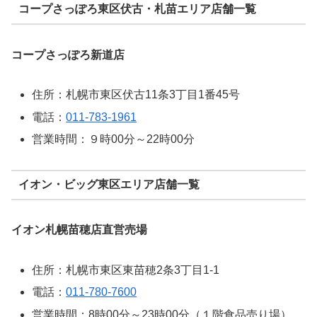
コープさっぽろ東区伏古・札苗エリア店舗一覧
コープさっぽろ新道店
住所：札幌市東区伏古11条3丁目1番45号
電話：
011-783-1961
営業時間：９時00分～22時00分
イオン・ビッグ東区エリア店舗一覧
イオン札幌苗穂店直営売場
住所：札幌市東区東苗穂2条3丁目1-1
電話：
011-780-7600
営業時間：8時00分～23時00分（１階食品売り場）