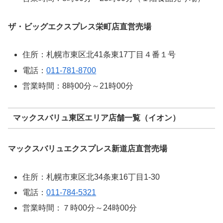
ザ・ビッグエクスプレス栄町店直営売場
住所：札幌市東区北41条東17丁目４番１号
電話：
011-781-8700
営業時間：8時00分～21時00分
マックスバリュ東区エリア店舗一覧（イオン）
マックスバリュエクスプレス新道店直営売場
住所：札幌市東区北34条東16丁目1-30
電話：
011-784-5321
営業時間：７時00分～24時00分