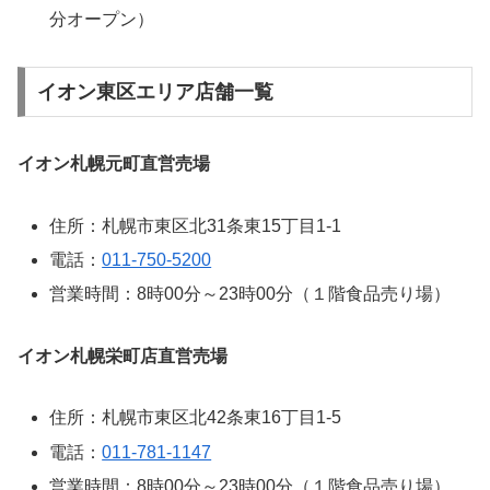
分オープン）
イオン東区エリア店舗一覧
イオン札幌元町直営売場
住所：札幌市東区北31条東15丁目1-1
電話：
011-750-5200
営業時間：8時00分～23時00分（１階食品売り場）
イオン札幌栄町店直営売場
住所：札幌市東区北42条東16丁目1-5
電話：
011-781-1147
営業時間：8時00分～23時00分（１階食品売り場）