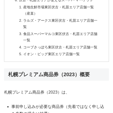
伏古・札苗エリアが使えるスーパーマーケット
産地生鮮市場東区伏古・札苗エリア店舗一覧
（産直）
ラルズ・アークス東区伏古・札苗エリア店舗一
覧
食品スーパーマルコ東区伏古・札苗エリア店舗
一覧
コープさっぽろ東区伏古・札苗エリア店舗一覧
イオン・ビッグ東区エリア店舗一覧
札幌プレミアム商品券（2023）概要
札幌プレミアム商品券（2023）は、
事前申し込みが必要な商品券（先着ではなく申し込