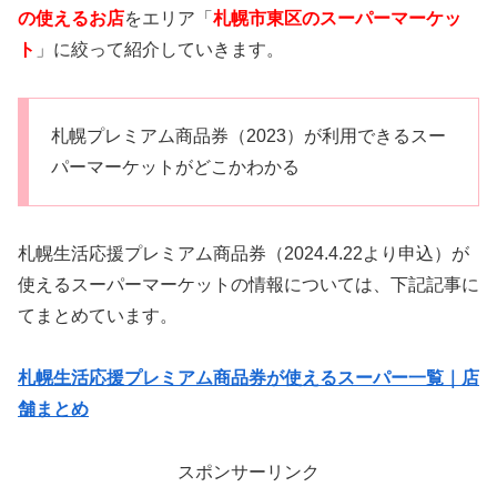
の使えるお店
をエリア「
札幌市東区のスーパーマーケッ
ト
」に絞って紹介していきます。
札幌プレミアム商品券（2023）が利用できるスー
パーマーケットがどこかわかる
札幌生活応援プレミアム商品券（2024.4.22より申込）が
使えるスーパーマーケットの情報については、下記記事に
てまとめています。
札幌生活応援プレミアム商品券が使えるスーパー一覧｜店
舗まとめ
スポンサーリンク