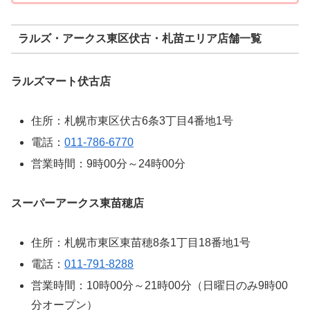
ラルズ・アークス東区伏古・札苗エリア店舗一覧
ラルズマート伏古店
住所：札幌市東区伏古6条3丁目4番地1号
電話：
011-786-6770
営業時間：9時00分～24時00分
スーパーアークス東苗穂店
住所：札幌市東区東苗穂8条1丁目18番地1号
電話：
011-791-8288
営業時間：10時00分～21時00分（日曜日のみ9時00
分オープン）