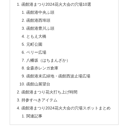
函館港まつり2024花火大会の穴場10選
函館港中央ふ頭
函館港西埠頭
函館港豊川ふ頭
ともえ大橋
元町公園
ペリー広場
八幡坂（はちまんざか）
金森赤レンガ倉庫
函館港末広緑地・函館西波止場広場
函館山展望台
函館港まつり花火打ち上げ時間
持参すべきアイテム
函館港まつり2024花火大会の穴場スポットまとめ
関連記事