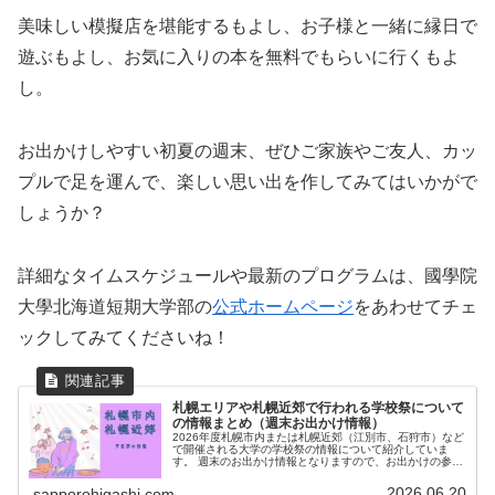
美味しい模擬店を堪能するもよし、お子様と一緒に縁日で
遊ぶもよし、お気に入りの本を無料でもらいに行くもよ
し。
お出かけしやすい初夏の週末、ぜひご家族やご友人、カッ
プルで足を運んで、楽しい思い出を作してみてはいかがで
しょうか？
詳細なタイムスケジュールや最新のプログラムは、國學院
大學北海道短期大学部の
公式ホームページ
をあわせてチェ
ックしてみてくださいね！
札幌エリアや札幌近郊で行われる学校祭について
の情報まとめ（週末お出かけ情報）
2026年度札幌市内または札幌近郊（江別市、石狩市）など
で開催される大学の学校祭の情報について紹介していま
す。 週末のお出かけ情報となりますので、お出かけの参考
にしてみてください。
2026.06.20
sapporohigashi.com