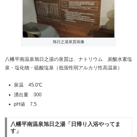
旭日之湯泉質画像
八幡平南温泉旭日之湯の泉質は、ナトリウム 炭酸水素塩
泉・塩化物・硫酸塩泉（低張性弱アルカリ性高温泉）
泉温 45.0℃
湧出量 300
pH値 7.5
八幡平南温泉旭日之湯「日帰り入浴やってま
す」