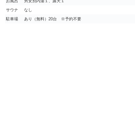
お風呂
男女別内湯１、露天１
サウナ
なし
駐車場
あり（無料）20台 ※予約不要