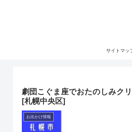
サイトマッ
劇団こぐま座でおたのしみクリ
[札幌中央区]
お出かけ情報