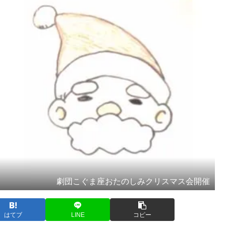
劇団こぐま座おたのしみクリスマス会開催
はてブ
LINE
コピー